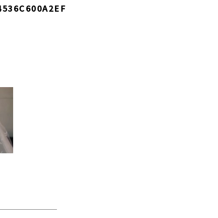
4536C600A2EF