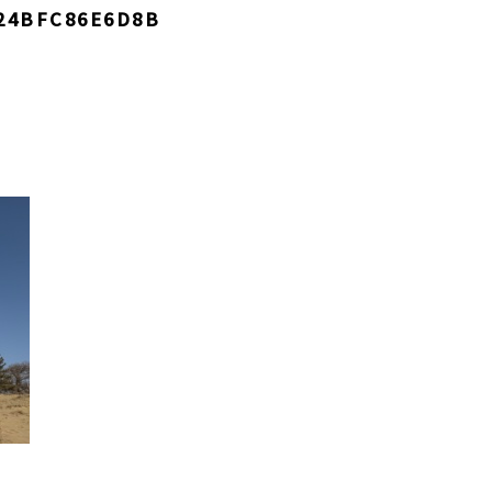
-24BFC86E6D8B