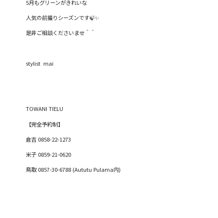
5月もグリーンがきれいな
人気の前撮りシーズンです🍃✨
是非ご相談くださいませ＾＾
stylist mai
TOWANI TIELU
【完全予約制】
倉吉
0858-22-1273
米子
0859-21-0620
鳥取
0857-30-6788 (Aututu Pulama
内
)