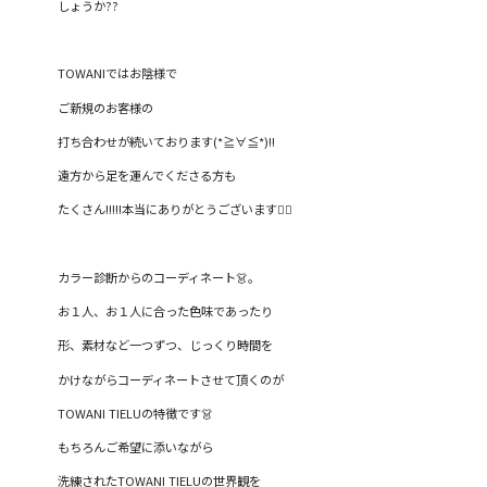
しょうか??
TOWANIではお陰様で
ご新規のお客様の
打ち合わせが続いております(*≧∀≦*)!!
遠方から足を運んでくださる方も
たくさん!!!!!本当にありがとうございます🙇‍♀️
カラー診断からのコーディネート👗。
お１人、お１人に合った色味であったり
形、素材など一つずつ、じっくり時間を
かけながらコーディネートさせて頂くのが
TOWANI TIELUの特徴です👗
もちろんご希望に添いながら
洗練されたTOWANI TIELUの世界観を