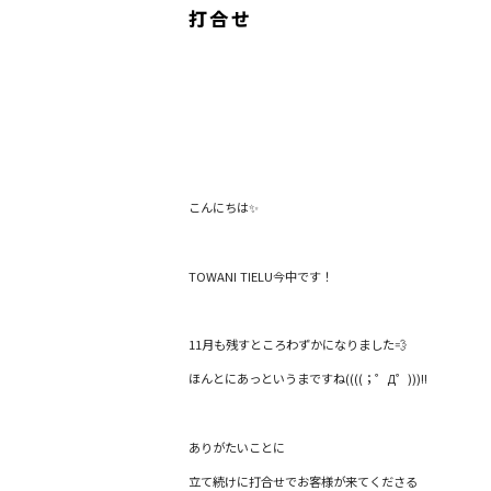
打合せ
こんにちは✨
TOWANI TIELU今中です！
11月も残すところわずかになりました💨
ほんとにあっというまですね((((；゜Д゜)))!!
ありがたいことに
立て続けに打合せでお客様が来てくださる