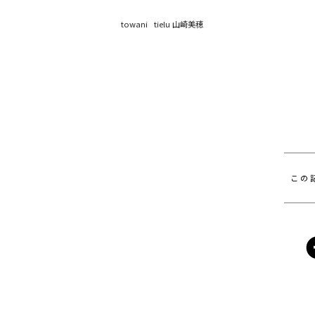
towani tielu 山崎美穂
この