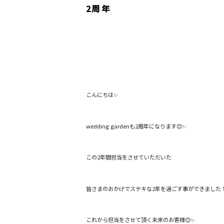
2周年
こんにちは✨
wedding gardenも2周年になります😊✨
この2年間担当をさせていただいた
皆さまのおかげでステキな2年を過ごす事ができました
これから担当をさせて頂く未来のお客様😊✨