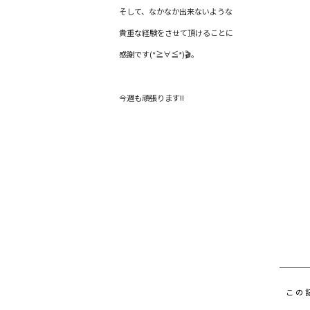
そして、なかなか出来ないような
貴重な経験をさせて頂けることに
感謝です(*≧∀≦*)🎬。
今週も頑張ります!!
この