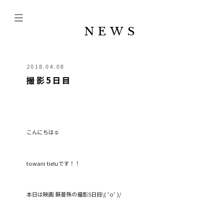
NEWS
2018.04.08
撮影5日目
こんにちは☺️
towani tieluです！！
本日は映画 蘇曼殊の撮影5日目\( ˆoˆ )/