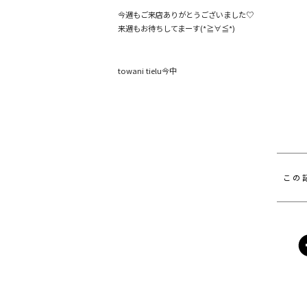
今週もご来店ありがとうございました♡
来週もお待ちしてまーす(*≧∀≦*)
towani tielu今中
この