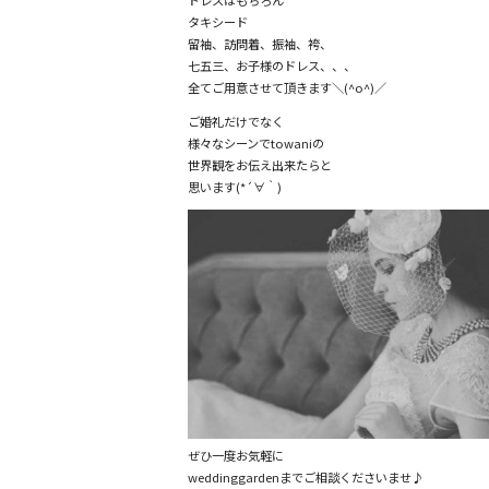
タキシード
留袖、訪問着、振袖、袴、
七五三、お子様のドレス、、、
全てご用意させて頂きます＼(^o^)／
ご婚礼だけでなく
様々なシーンでtowaniの
世界観をお伝え出来たらと
思います(*´∀｀)
ぜひ一度お気軽に
weddinggardenまでご相談くださいませ♪