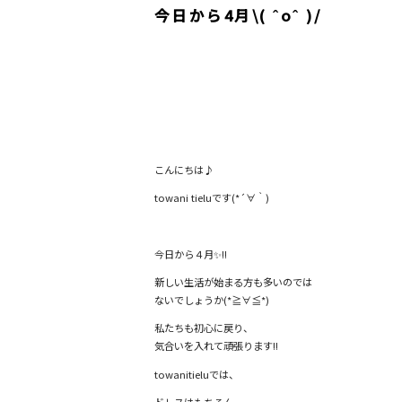
今日から4月\( ˆoˆ )/
こんにちは♪
towani tieluです(*´∀｀)
今日から４月✨!!
新しい生活が始まる方も多いのでは
ないでしょうか(*≧∀≦*)
私たちも初心に戻り、
気合いを入れて頑張ります!!
towanitieluでは、
ドレスはもちろん