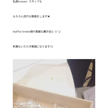
私達towani スタッフも
もちろん流行も勉強をします💓
leaf for brides様の素敵な展示会\( ˆoˆ )/
刺激もいただき勉強になります🙇‍♀️
動
画
プ
レ
ー
ヤ
ー