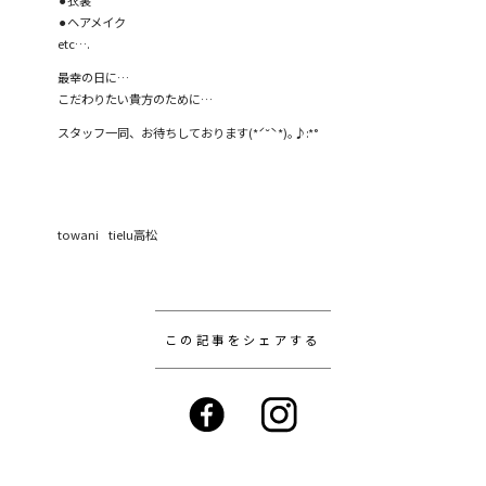
⚫︎ヘアメイク
etc….
最幸の日に…
こだわりたい貴方のために…
スタッフ一同、お待ちしております(*ˊ˘ˋ*)｡♪︎:*°
towani tielu高松
この記事をシェアする