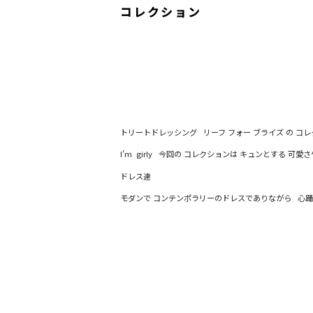
コレクション
トリートドレッシング リーフ フォー ブライズ の コ
I’m girly 今回の コレクションは キュンとする 可
ドレス達
モダンで コンテンポラリーのドレスでありながら 心踊